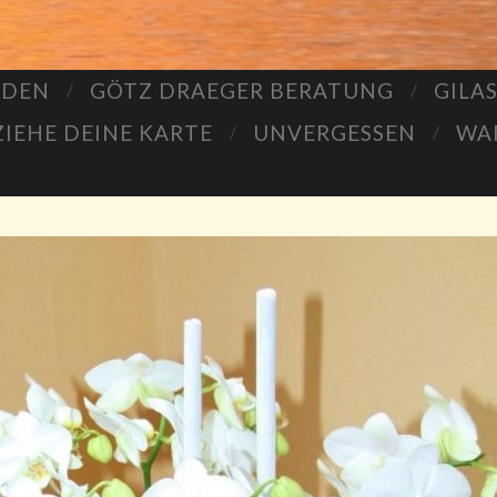
LDEN
GÖTZ DRAEGER BERATUNG
GILA
ZIEHE DEINE KARTE
UNVERGESSEN
WA