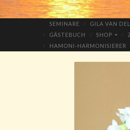
SEMINARE
GILA VAN DE
GÄSTEBUCH
SHOP
HAMONI-HARMONISIERER