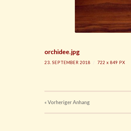
orchidee.jpg
23. SEPTEMBER 2018
/
722
x
849 PX
« Vorheriger
Anhang