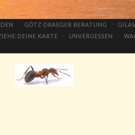
LDEN
GÖTZ DRAEGER BERATUNG
GILA
ZIEHE DEINE KARTE
UNVERGESSEN
WA