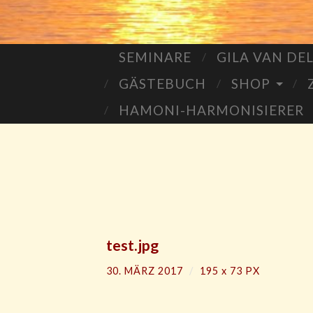
SEMINARE
GILA VAN DE
GÄSTEBUCH
SHOP
HAMONI-HARMONISIERER
test.jpg
30. MÄRZ 2017
/
195
x
73 PX