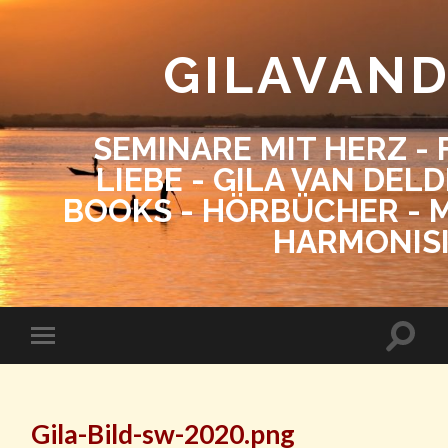
GILAVAN
SEMINARE MIT HERZ - 
LIEBE - GILA VAN DEL
BOOKS - HÖRBÜCHER - M
HARMONIS
Gila-Bild-sw-2020.png