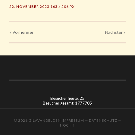
22. NOVEMBER 2023
163
x
206 PX
« Vorheriger
Nächster
»
Besucher heute: 25
Besucher gesamt: 1777705
© 2026
GILAVANDELDEN
IMPRESSUM
—
DATENSCHUTZ
—
HOCH ↑