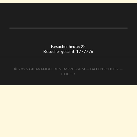
Besucher heute: 22
Besucher gesamt: 1777776
© 2026
GILAVANDELDEN
IMPRESSUM
—
DATENSCHUTZ
—
HOCH ↑