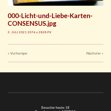
000-Licht-und-Liebe-Karten-
CONSENSUS.jpg
3. JULI 2021
2076
x
2828 PX
« Vorheriger
Nächster
»
Besucher heute: 18