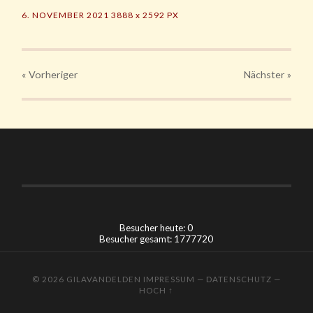
6. NOVEMBER 2021
3888
x
2592 PX
« Vorheriger
Nächster
»
Besucher heute: 0
Besucher gesamt: 1777720
© 2026
GILAVANDELDEN
IMPRESSUM
—
DATENSCHUTZ
—
HOCH ↑