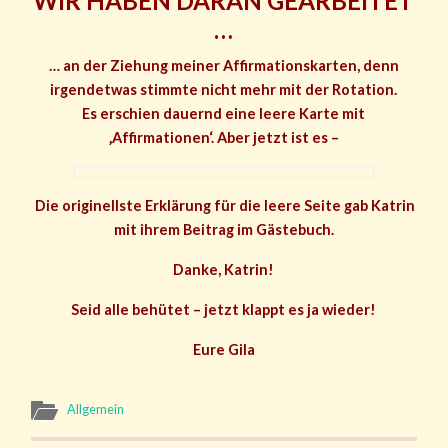
WIR HABEN DARAN GEARBEITET
…
… an der Ziehung meiner Affirmationskarten, denn
irgendetwas stimmte nicht mehr mit der Rotation.
Es erschien dauernd eine leere Karte mit
‚Affirmationen‘. Aber jetzt ist es –
D
ie originellste Erklärung für die leere Seite gab Katrin
mit ihrem Beitrag im Gästebuch.
Danke, Katrin!
Seid alle behütet – jetzt klappt es ja wieder!
Eure Gila
Allgemein